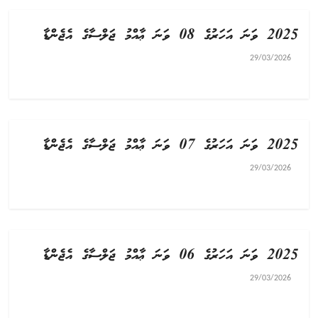
2025 ވަނަ އަހަރުގެ 08 ވަނަ ޢާއްމު ޖަލްސާގެ އެޖެންޑާ
29/03/2026
2025 ވަނަ އަހަރުގެ 07 ވަނަ ޢާއްމު ޖަލްސާގެ އެޖެންޑާ
29/03/2026
2025 ވަނަ އަހަރުގެ 06 ވަނަ ޢާއްމު ޖަލްސާގެ އެޖެންޑާ
29/03/2026