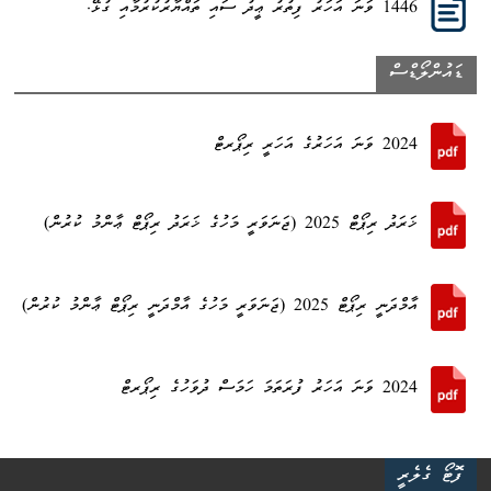
1446 ވަނަ އަހަރު ފިތުރު ޢީދު ސައި ތައްޔާރުކުރުމާއި ގުޅޭ.
ޑައުންލޯޑްސް
2024 ވަނަ އަހަރުގެ އަހަރީ ރިޕޯރޓް
ޚަރަދު ރިޕޯޓް 2025 (ޖަނަވަރީ މަހުގެ ޚަރަދު ރިޕޯޓް ޢާންމު ކުރުން)
އާމްދަނީ ރިޕޯޓް 2025 (ޖަނަވަރީ މަހުގެ އާމްދަނީ ރިޕޯޓް ޢާންމު ކުރުން)
2024 ވަނަ އަހަރު ފުރަތަމަ ހަމަސް ދުވަހުގެ ރިޕޯރޓް
ފޮޓޯ ގެލެރީ