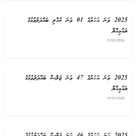
2025 ވަނަ އަހަރުގެ 01 ވަނަ ކުއްލި ބައްދަލުވުމުގެ
ޔައުމިއްޔާ
29/03/2026
2025 ވަނަ އަހަރުގެ 47 ވަނަ ޖަލްސާ ބައްދަލުވުމުގެ
ޔައުމިއްޔާ
29/03/2026