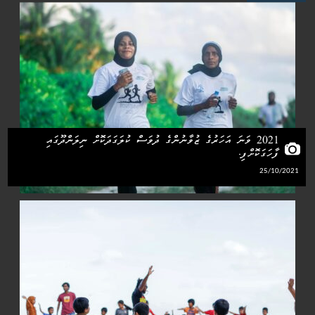
2021 ވަނަ އަހަރުގެ ޒުވާނުންގެ ދުވަސް ކުލަގަދަކޮށް ނިލަންދޫގައި
ފާހަގަކޮށްފި.
25/10/2021