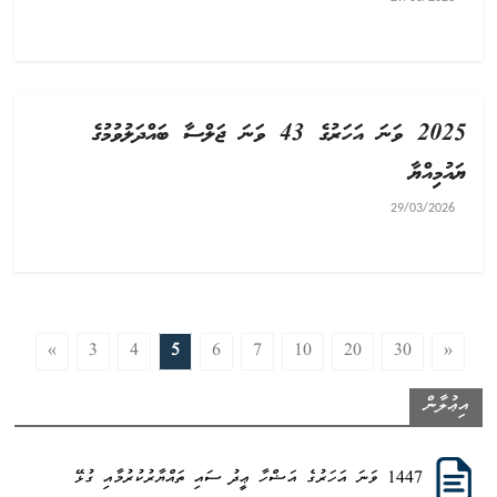
2025 ވަނަ އަހަރުގެ 43 ވަނަ ޖަލްސާ ބައްދަލުވުމުގެ
ޔައުމިއްޔާ
29/03/2026
«
3
4
5
6
7
10
20
30
»
އިޢުލާން
1447 ވަނަ އަހަރުގެ އަޟްހާ ޢީދު ސައި ތައްޔާރުކުރުމާއި ގުޅޭ