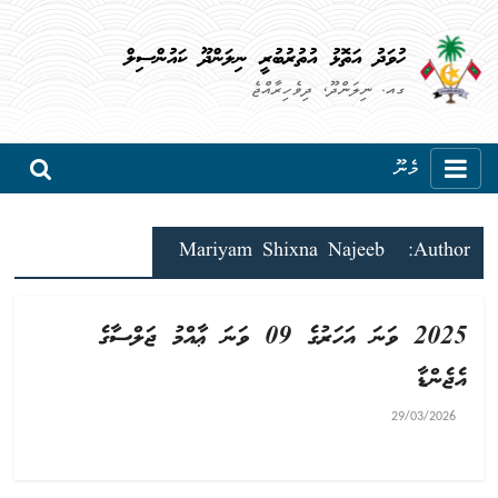
ހުވަދު އަތޮޅު އުތުރުބުރީ ނިލަންދޫ ކައުންސިލް
ގއ. ނިލަންދޫ، ދިވެހިރާއްޖެ
މެނޫ
Mariyam Shixna Najeeb
Author:
2025 ވަނަ އަހަރުގެ 09 ވަނަ ޢާއްމު ޖަލްސާގެ
އެޖެންޑާ
29/03/2026