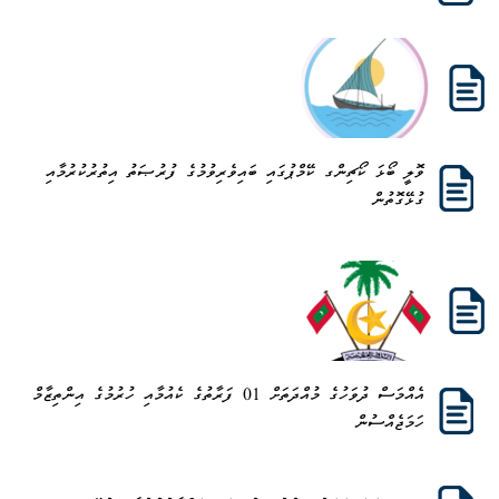
ވޮލީ ބޯޅަ ކޯޗިންގ ކޭމްޕުގައި ބައިވެރިވުމުގެ ފުރުޞަތު އިތުރުކުރުމާއި
ގުޅޭގޮތުން
އެއްމަސް ދުވަހުގެ މުއްދަތަށް 01 ފަރާތުގެ ކެއުމާއި ހުރުމުގެ އިންތިޒާމް
ހަމަޖެއްސުން