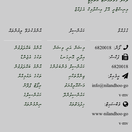
ލޯކަލް ގަވަރމަންޓް އޮތޯރިޓީ
މިނިސްޓްރީ އޮފް އިސްލާމިކް އެފެއާޒް
ގުޅުއްވާ
ކައުންސިލް
އާންމުކުރެވޭ ލިޔުންތައް
ފޯން: 6820018
މިޝަން އަދި ވިޝަން
އާންމު ބައްދަލުވުން
ފެކްސް:
އިދާރީ އޮނިގަނޑު
ތަކުގެ އެޖެންޑާ
6820018
ކައުންސިލް މެންބަރުންގެ
އާންމު ބައްދަލުވުން
އީމެއިލް:
ޒިންމާތަކާއި
ތަކުގެ ޔައުމިއްޔާ
info@nilandhoo.go
މަސްއޫލިއްޔަތު
ރިޕޯޓް ޕްލޭން
v.mv
ކައުންސިލުންދޭ
ކައުންސިލްގެ
ވެބްސައިޓް:
ޚިދުމަތްތައް
ނިންމުންތައް
www.nilandhoo.go
v.mv