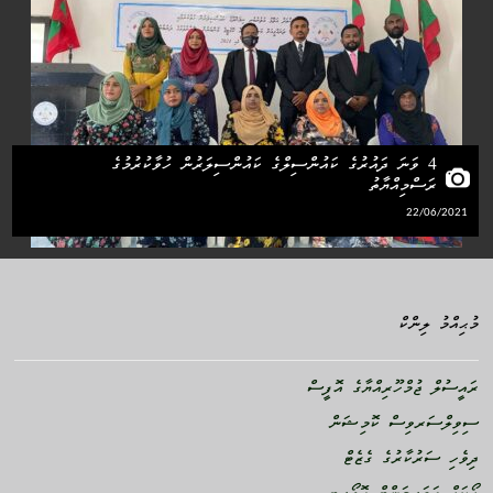
4 ވަނަ ދައުރުގެ ކައުންސިލްގެ ކައުންސިލަރުން ހުވާކުރުމުގެ
ރަސްމިއްޔާތު
22/06/2021
މުޙިއްމު ލިންކް
ރައީސުލް ޖުމްހޫރިއްޔާގެ އޮފީސް
ސިވިލްސަރވިސް ކޮމިޝަން
ދިވެހި ސަރުކާރުގެ ގެޒެޓް