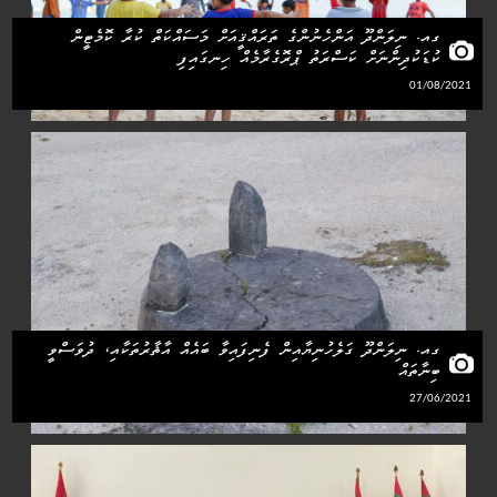
ގއ. ނިލަންދޫ އަންހެނުންގެ ތަރައްޤީއަށް މަސައްކަތް ކުރާ ކޮމެޓީން
ކުޑަކުދިންނަށް ކަސްރަތު ޕްރޮގެރާމެއް ހިނގައިފި
01/08/2021
ގއ. ނިލަންދޫ ގަލެހުނިޔާއިން ފެނިފައިވާ ބައެއް އާޘާރުތަކާއި، ދުވަސްވީ
ބިނާތައް
27/06/2021