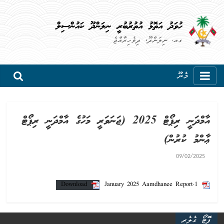
ހުވަދު އަތޮޅު އުތުރުބުރީ ނިލަންދޫ ކައުންސިލް
ގއ. ނިލަންދޫ، ދިވެހިރާއްޖެ
މެނޫ
އާމްދަނީ ރިޕޯޓް 2025 (ޖަނަވަރީ މަހުގެ އާމްދަނީ ރިޕޯޓް
ޢާންމު ކުރުން)
09/02/2025
Download
1.January 2025 Aamdhanee Report
ފޮޓޯ ގެލެރީ