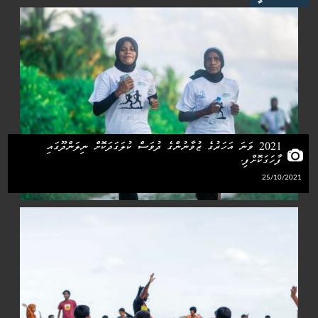
2021 ވަނަ އަހަރުގެ ޒުވާނުންގެ ދުވަސް ކުލަގަދަކޮށް ނިލަންދޫގައި
ފާހަގަކޮށްފި.
25/10/2021