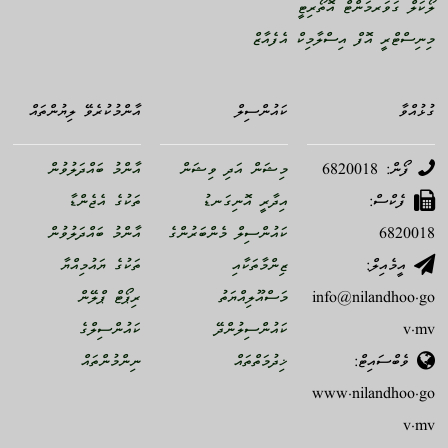
ލޯކަލް ގަވަރމަންޓް އޮތޯރިޓީ
މިނިސްޓްރީ އޮފް އިސްލާމިކް އެފެއާޒް
ގުޅުއްވާ
ކައުންސިލް
އާންމުކުރެވޭ ލިޔުންތައް
ފޯން: 6820018
މިޝަން އަދި ވިޝަން
އާންމު ބައްދަލުވުން
ފެކްސް:
އިދާރީ އޮނިގަނޑު
ތަކުގެ އެޖެންޑާ
6820018
ކައުންސިލް މެންބަރުންގެ
އާންމު ބައްދަލުވުން
އީމެއިލް:
ޒިންމާތަކާއި
ތަކުގެ ޔައުމިއްޔާ
info@nilandhoo.go
މަސްއޫލިއްޔަތު
ރިޕޯޓް ޕްލޭން
v.mv
ކައުންސިލުންދޭ
ކައުންސިލްގެ
ވެބްސައިޓް:
ޚިދުމަތްތައް
ނިންމުންތައް
www.nilandhoo.go
v.mv