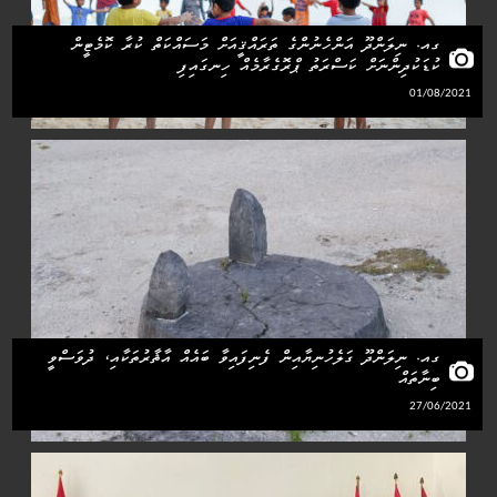
ގއ. ނިލަންދޫ އަންހެނުންގެ ތަރައްޤީއަށް މަސައްކަތް ކުރާ ކޮމެޓީން
ކުޑަކުދިންނަށް ކަސްރަތު ޕްރޮގެރާމެއް ހިނގައިފި
01/08/2021
ގއ. ނިލަންދޫ ގަލެހުނިޔާއިން ފެނިފައިވާ ބައެއް އާޘާރުތަކާއި، ދުވަސްވީ
ބިނާތައް
27/06/2021