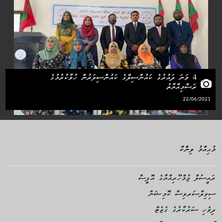
4 ވަނަ ދައުރުގެ ކައުންސިލްގެ ކައުންސިލަރުން ހުވާކުރުމުގެ
ރަސްމިއްޔާތު
22/06/2021
މުޙިއްމު ލިންކް
ރައީސުލް ޖުމްހޫރިއްޔާގެ އޮފީސް
ސިވިލްސަރވިސް ކޮމިޝަން
ދިވެހި ސަރުކާރުގެ ގެޒެޓް