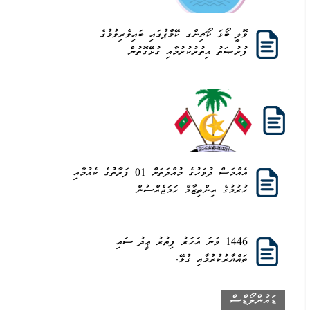
ވޮލީ ބޯޅަ ކޯޗިންގ ކޭމްޕުގައި ބައިވެރިވުމުގެ
ފުރުޞަތު އިތުރުކުރުމާއި ގުޅޭގޮތުން
އެއްމަސް ދުވަހުގެ މުއްދަތަށް 01 ފަރާތުގެ ކެއުމާއި
ހުރުމުގެ އިންތިޒާމް ހަމަޖެއްސުން
1446 ވަނަ އަހަރު ފިތުރު ޢީދު ސައި
ތައްޔާރުކުރުމާއި ގުޅޭ.
ޑައުންލޯޑްސް