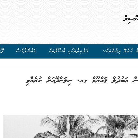
ންސިލް
ު ކުރެވޭ ލިޔުންތައް
ޤަވާއިދުތަކާއި އުސޫލްތައް
ޑައުންލޯޑްސް
ފޮޓ
ން ޢަބުދުލް ޤައްޔޫމް ގއ. ނިލަންދޫއަށް ކުރެއްވި