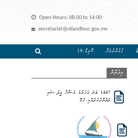
Open-Hours: 08:00 to 14:00
secretariat@nilandhoo.gov.mv
ޯ
ގުޅުއްވުމަށް
ކޮވިޑް-19
އިޢުލާން
1447 ވަނަ އަހަރުގެ އަޟްހާ ޢީދު ސައި
ތައްޔާރުކުރުމާއި ގުޅޭ