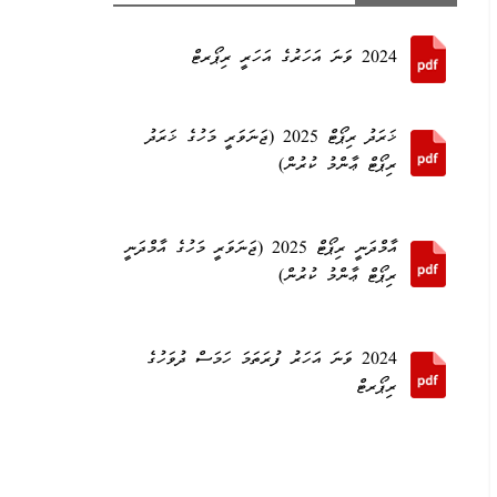
2024 ވަނަ އަހަރުގެ އަހަރީ ރިޕޯރޓް
ޚަރަދު ރިޕޯޓް 2025 (ޖަނަވަރީ މަހުގެ ޚަރަދު
ރިޕޯޓް ޢާންމު ކުރުން)
އާމްދަނީ ރިޕޯޓް 2025 (ޖަނަވަރީ މަހުގެ އާމްދަނީ
ރިޕޯޓް ޢާންމު ކުރުން)
2024 ވަނަ އަހަރު ފުރަތަމަ ހަމަސް ދުވަހުގެ
ރިޕޯރޓް