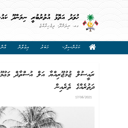
ހުވަދު އަތޮޅު އުތުރުބުރީ ނިލަންދޫ ކައު
ގއ. ނިލަންދޫ، ދިވެހިރާއްޖެ
ކައުންސިލް
ޚަބަރު
އިޢުލާން
އާންމ
ރައީސުލް ޖުމުޖޫރިއްޔާ އަލް އުސްތާޛް މަޢުމޫ
ދަތުރެއްގެ ތެރެއިން
17/06/2021