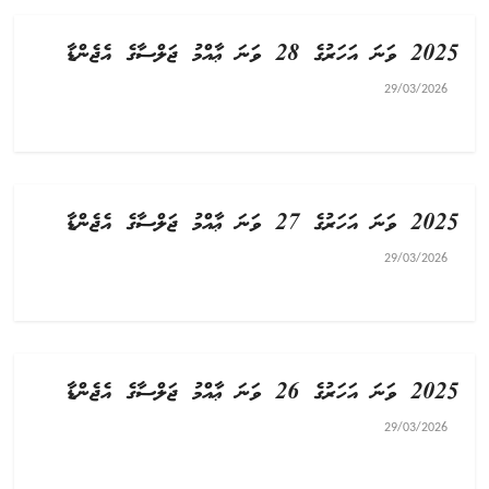
2025 ވަނަ އަހަރުގެ 28 ވަނަ ޢާއްމު ޖަލްސާގެ އެޖެންޑާ
29/03/2026
2025 ވަނަ އަހަރުގެ 27 ވަނަ ޢާއްމު ޖަލްސާގެ އެޖެންޑާ
29/03/2026
2025 ވަނަ އަހަރުގެ 26 ވަނަ ޢާއްމު ޖަލްސާގެ އެޖެންޑާ
29/03/2026