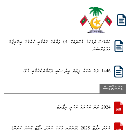
އެއްމަސް ދުވަހުގެ މުއްދަތަށް 01 ފަރާތުގެ ކެއުމާއި ހުރުމުގެ އިންތިޒާމް
ހަމަޖެއްސުން
1446 ވަނަ އަހަރު ފިތުރު ޢީދު ސައި ތައްޔާރުކުރުމާއި ގުޅޭ.
ޑައުންލޯޑްސް
2024 ވަނަ އަހަރުގެ އަހަރީ ރިޕޯރޓް
ޚަރަދު ރިޕޯޓް 2025 (ޖަނަވަރީ މަހުގެ ޚަރަދު ރިޕޯޓް ޢާންމު ކުރުން)