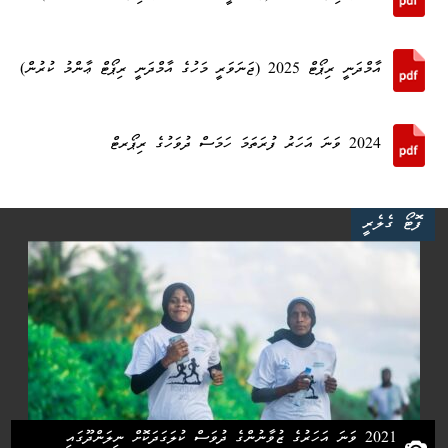
އާމްދަނީ ރިޕޯޓް 2025 (ޖަނަވަރީ މަހުގެ އާމްދަނީ ރިޕޯޓް ޢާންމު ކުރުން)
2024 ވަނަ އަހަރު ފުރަތަމަ ހަމަސް ދުވަހުގެ ރިޕޯރޓް
ފޮޓޯ ގެލެރީ
2021 ވަނަ އަހަރުގެ ޒުވާނުންގެ ދުވަސް ކުލަގަދަކޮށް ނިލަންދޫގައި