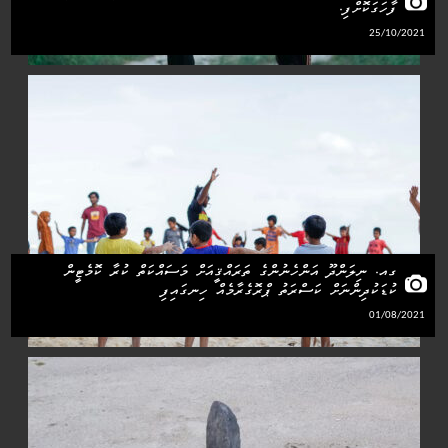
ފާހަގަކޮށްފި.
25/10/2021
ގއ. ނިލަންދޫ އަންހެނުންގެ ތަރައްޤީއަށް މަސައްކަތް ކުރާ ކޮމެޓީން
ކުޑަކުދިންނަށް ކަސްރަތު ޕްރޮގެރާމެއް ހިނގައިފި
01/08/2021