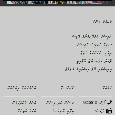
މުޙިއްމު ލިންކް
ރައީސުލް ޖުމްހޫރިއްޔާގެ އޮފީސް
ސިވިލްސަރވިސް ކޮމިޝަން
ދިވެހި ސަރުކާރުގެ ގެޒެޓް
ލޯކަލް ގަވަރމަންޓް އޮތޯރިޓީ
މިނިސްޓްރީ އޮފް އިސްލާމިކް އެފެއާޒް
ގުޅުއްވާ
ކައުންސިލް
އާންމުކުރެވޭ ލިޔުންތައް
ފޯން: 6820018
މިޝަން އަދި ވިޝަން
އާންމު ބައްދަލުވުން
ފެކްސް:
އިދާރީ އޮނިގަނޑު
ތަކުގެ އެޖެންޑާ