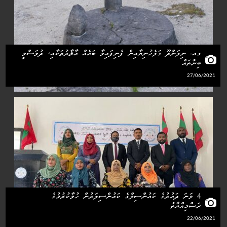
ގއ. ނިލަންދޫ ގަލެހުނިޔާއިން ފެނިފައިވާ ބައެއް އާޘާރުތަކާއި، ދުވަސްވީ
ބިނާތައް
27/06/2021
4 ވަނަ ދައުރުގެ ކައުންސިލްގެ ކައުންސިލަރުން ހުވާކުރުމުގެ
ރަސްމިއްޔާތު
22/06/2021