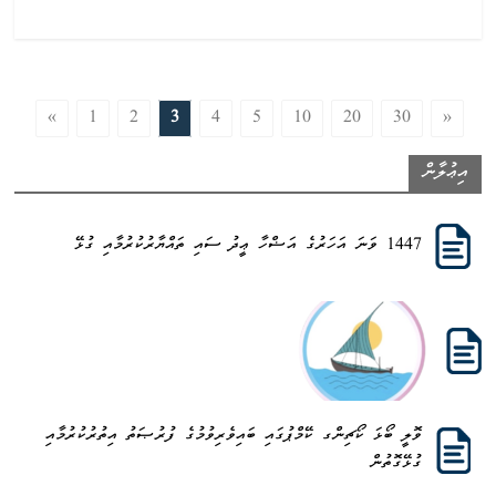
«
1
2
3
4
5
10
20
30
»
އިޢުލާން
1447 ވަނަ އަހަރުގެ އަޟްހާ ޢީދު ސައި ތައްޔާރުކުރުމާއި ގުޅޭ
ވޮލީ ބޯޅަ ކޯޗިންގ ކޭމްޕުގައި ބައިވެރިވުމުގެ ފުރުޞަތު އިތުރުކުރުމާއި
ގުޅޭގޮތުން