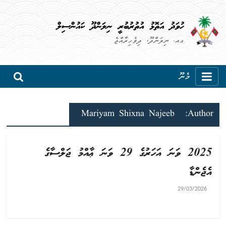
ހުވަދު އަތޮޅު އުތުރުބުރީ ނިލަންދޫ ކައުންސިލް
ގއ. ނިލަންދޫ، ދިވެހިރާއްޖެ
މެނޫ
Mariyam Shixna Najeeb
Author:
2025 ވަނަ އަހަރުގެ 29 ވަނަ ޢާއްމު ޖަލްސާގެ
އެޖެންޑާ
29/03/2026