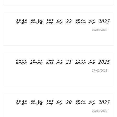
2025 ވަނަ އަހަރުގެ 22 ވަނަ ޢާއްމު ޖަލްސާގެ އެޖެންޑާ
29/03/2026
2025 ވަނަ އަހަރުގެ 21 ވަނަ ޢާއްމު ޖަލްސާގެ އެޖެންޑާ
29/03/2026
2025 ވަނަ އަހަރުގެ 20 ވަނަ ޢާއްމު ޖަލްސާގެ އެޖެންޑާ
29/03/2026