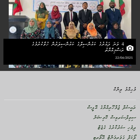
4 ވަނަ ދައުރުގެ ކައުންސިލްގެ ކައުންސިލަރުން ހުވާކުރުމުގެ
ރަސްމިއްޔާތު
22/06/2021
މުޙިއްމު ލިންކް
ރައީސުލް ޖުމްހޫރިއްޔާގެ އޮފީސް
ސިވިލްސަރވިސް ކޮމިޝަން
ދިވެހި ސަރުކާރުގެ ގެޒެޓް
ލޯކަލް ގަވަރމަންޓް އޮތޯރިޓީ