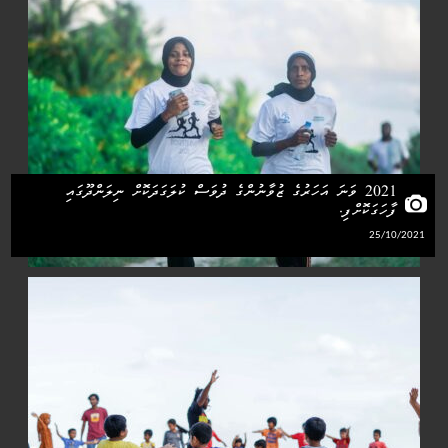
2021 ވަނަ އަހަރުގެ ޒުވާނުންގެ ދުވަސް ކުލަގަދަކޮށް ނިލަންދޫގައި
ފާހަގަކޮށްފި.
25/10/2021