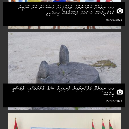
ގއ. ނިލަންދޫ އަންހެނުންގެ ތަރައްޤީއަށް މަސައްކަތް ކުރާ ކޮމެޓީން
ކުޑަކުދިންނަށް ކަސްރަތު ޕްރޮގެރާމެއް ހިނގައިފި
01/08/2021
ގއ. ނިލަންދޫ ގަލެހުނިޔާއިން ފެނިފައިވާ ބައެއް އާޘާރުތަކާއި، ދުވަސްވީ
ބިނާތައް
27/06/2021