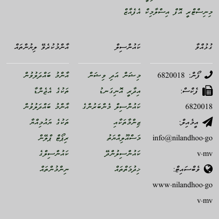
މިނިސްޓްރީ އޮފް އިސްލާމިކް އެފެއާޒް
ގުޅުއްވާ
ކައުންސިލް
އާންމުކުރެވޭ ލިޔުންތައް
ފޯން: 6820018
މިޝަން އަދި ވިޝަން
އާންމު ބައްދަލުވުން
ފެކްސް:
އިދާރީ އޮނިގަނޑު
ތަކުގެ އެޖެންޑާ
6820018
ކައުންސިލް މެންބަރުންގެ
އާންމު ބައްދަލުވުން
އީމެއިލް:
ޒިންމާތަކާއި
ތަކުގެ ޔައުމިއްޔާ
info@nilandhoo.go
މަސްއޫލިއްޔަތު
ރިޕޯޓް ޕްލޭން
v.mv
ކައުންސިލުންދޭ
ކައުންސިލްގެ
ވެބްސައިޓް:
ޚިދުމަތްތައް
ނިންމުންތައް
www.nilandhoo.go
v.mv