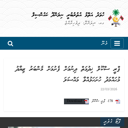
ހުވަދު އަތޮޅު އުތުރުބުރީ ނިލަންދޫ ކައުންސިލް
ގއ. ނިލަންދޫ، ދިވެހިރާއްޖެ
މެނޫ
ޕްރީ ސްކޫލް ޚިދުމަތް ދިނުމަށް ފެށުމަށް މެންބަރު ޒިޔާދު
މުޙައްމަދު ހުށަހަޅުއްވާ މައްސަލަ
22/03/2026
178. ޕްރީ ސްކޫލް
Download
ފޮޓޯ ގެލެރީ