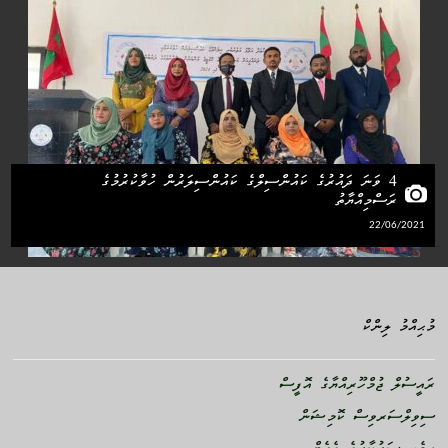
4 ވަނަ ދައުރުގެ ކައުންސިލްގެ ކައުންސިލަރުން ހުވާކުރުމުގެ
ރަސްމިއްޔާތު
22/06/2021
މުޙިއްމު ލިންކް
ރައީސުލް ޖުމްހޫރިއްޔާގެ އޮފީސް
ސިވިލްސަރވިސް ކޮމިޝަން