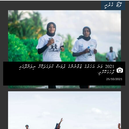
ފޮޓޯ ގެލެރީ
2021 ވަނަ އަހަރުގެ ޒުވާނުންގެ ދުވަސް ކުލަގަދަކޮށް ނިލަންދޫގައި
ފާހަގަކޮށްފި.
25/10/2021