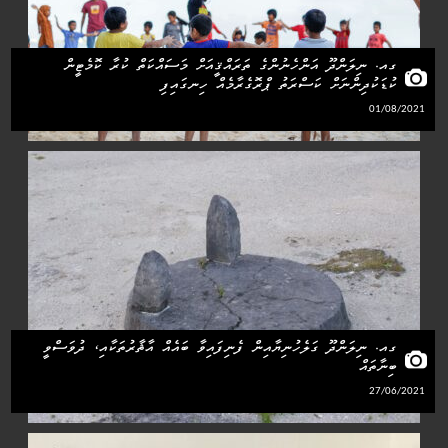
ގއ. ނިލަންދޫ އަންހެނުންގެ ތަރައްޤީއަށް މަސައްކަތް ކުރާ ކޮމެޓީން
ކުޑަކުދިންނަށް ކަސްރަތު ޕްރޮގެރާމެއް ހިނގައިފި
01/08/2021
ގއ. ނިލަންދޫ ގަލެހުނިޔާއިން ފެނިފައިވާ ބައެއް އާޘާރުތަކާއި، ދުވަސްވީ
ބިނާތައް
27/06/2021