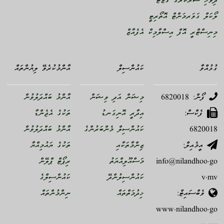
ދިވެހި ސަރުކާރުގެ ގެޒެޓް
ލޯކަލް ގަވަރމަންޓް އޮތޯރިޓީ
މިނިސްޓްރީ އޮފް އިސްލާމިކް އެފެއާޒް
ގުޅުއްވާ
ކައުންސިލް
އާންމުކުރެވޭ ލިޔުންތައް
ފޯން: 6820018
މިޝަން އަދި ވިޝަން
އާންމު ބައްދަލުވުން
ފެކްސް:
އިދާރީ އޮނިގަނޑު
ތަކުގެ އެޖެންޑާ
6820018
ކައުންސިލް މެންބަރުންގެ
އާންމު ބައްދަލުވުން
އީމެއިލް:
ޒިންމާތަކާއި
ތަކުގެ ޔައުމިއްޔާ
info@nilandhoo.go
މަސްއޫލިއްޔަތު
ރިޕޯޓް ޕްލޭން
v.mv
ކައުންސިލުންދޭ
ކައުންސިލްގެ
ވެބްސައިޓް:
ޚިދުމަތްތައް
ނިންމުންތައް
www.nilandhoo.go