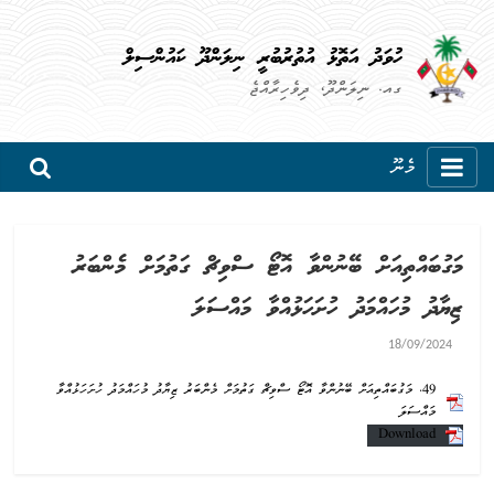
ހުވަދު އަތޮޅު އުތުރުބުރީ ނިލަންދޫ ކައުންސިލް
ގއ. ނިލަންދޫ، ދިވެހިރާއްޖެ
މެނޫ
މަގުބައްތިއަށް ބޭނުންވާ އޮޓޯ ސްވިޗް ގަތުމަށް މެންބަރު
ޒިޔާދު މުހައްމަދު ހުށަހަޅުއްވާ މައްސަލަ
18/09/2024
49. މަގުބައްތިއަށް ބޭނުންވާ އޮޓޯ ސްވިޗް ގަތުމަށް މެންބަރު ޒިޔާދު މުހައްމަދު ހުށަހަޅުއްވާ
މައްސަލަ
Download