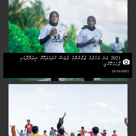
2021 ވަނަ އަހަރުގެ ޒުވާނުންގެ ދުވަސް ކުލަގަދަކޮށް ނިލަންދޫގައި
ފާހަގަކޮށްފި.
25/10/2021