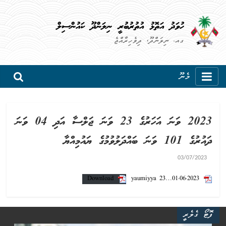
ހުވަދު އަތޮޅު އުތުރުބުރީ ނިލަންދޫ ކައުންސިލް
ގއ. ނިލަންދޫ، ދިވެހިރާއްޖެ
މެނޫ
2023 ވަނަ އަހަރުގެ 23 ވަނަ ޖަލްސާ އަދި 04 ވަނަ
ދައުރުގެ 101 ވަނަ ބައްދަލުވުމުގެ ޔައުމިއްޔާ
03/07/2023
Download
yaumiyya 23…01.06.2023
ފޮޓޯ ގެލެރީ