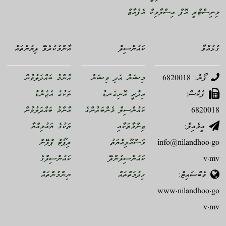
މިނިސްޓްރީ އޮފް އިސްލާމިކް އެފެއާޒް
ގުޅުއްވާ
ކައުންސިލް
އާންމުކުރެވޭ ލިޔުންތައް
ފޯން: 6820018
މިޝަން އަދި ވިޝަން
އާންމު ބައްދަލުވުން
ފެކްސް:
އިދާރީ އޮނިގަނޑު
ތަކުގެ އެޖެންޑާ
6820018
ކައުންސިލް މެންބަރުންގެ
އާންމު ބައްދަލުވުން
އީމެއިލް:
ޒިންމާތަކާއި
ތަކުގެ ޔައުމިއްޔާ
info@nilandhoo.go
މަސްއޫލިއްޔަތު
ރިޕޯޓް ޕްލޭން
v.mv
ކައުންސިލުންދޭ
ކައުންސިލްގެ
ވެބްސައިޓް:
ޚިދުމަތްތައް
ނިންމުންތައް
www.nilandhoo.go
v.mv