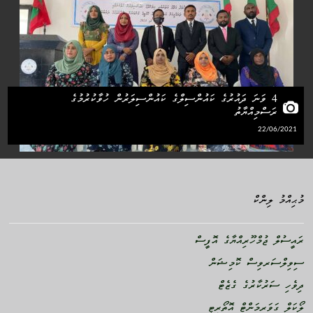
4 ވަނަ ދައުރުގެ ކައުންސިލްގެ ކައުންސިލަރުން ހުވާކުރުމުގެ
ރަސްމިއްޔާތު
22/06/2021
މުޙިއްމު ލިންކް
ރައީސުލް ޖުމްހޫރިއްޔާގެ އޮފީސް
ސިވިލްސަރވިސް ކޮމިޝަން
ދިވެހި ސަރުކާރުގެ ގެޒެޓް
ލޯކަލް ގަވަރމަންޓް އޮތޯރިޓީ