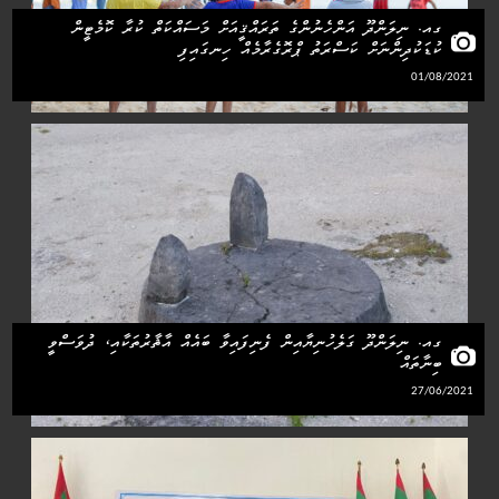
ގއ. ނިލަންދޫ އަންހެނުންގެ ތަރައްޤީއަށް މަސައްކަތް ކުރާ ކޮމެޓީން
ކުޑަކުދިންނަށް ކަސްރަތު ޕްރޮގެރާމެއް ހިނގައިފި
01/08/2021
ގއ. ނިލަންދޫ ގަލެހުނިޔާއިން ފެނިފައިވާ ބައެއް އާޘާރުތަކާއި، ދުވަސްވީ
ބިނާތައް
27/06/2021