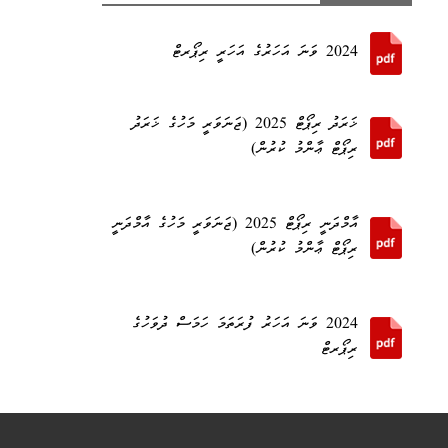
2024 ވަނަ އަހަރުގެ އަހަރީ ރިޕޯރޓް
ޚަރަދު ރިޕޯޓް 2025 (ޖަނަވަރީ މަހުގެ ޚަރަދު
ރިޕޯޓް ޢާންމު ކުރުން)
އާމްދަނީ ރިޕޯޓް 2025 (ޖަނަވަރީ މަހުގެ އާމްދަނީ
ރިޕޯޓް ޢާންމު ކުރުން)
2024 ވަނަ އަހަރު ފުރަތަމަ ހަމަސް ދުވަހުގެ
ރިޕޯރޓް