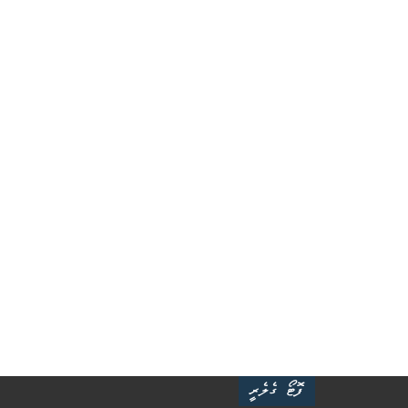
ފޮޓޯ ގެލެރީ