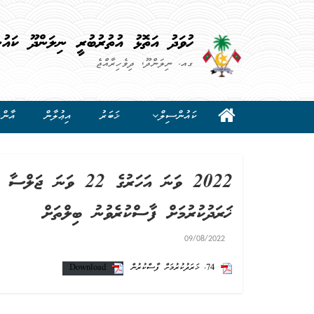
ހުވަދު އަތޮޅު އުތުރުބުރީ ނިލަންދޫ ކައު
ގއ. ނިލަންދޫ، ދިވެހިރާއްޖެ
ކައުންސިލް
ޚަބަރު
އިޢުލާން
އާންމ
ޚަރަދުކުރުމަށް ފާސްކުރެވުނު ބިލްތަށް
09/08/2022
74. ޚަރަދުކުރުމަށް ފާސްކުރުން
Download