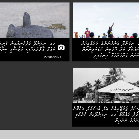
 ނިލަންދޫ އަންހެނުންގެ ތަރައްޤީއަށް
ގއ. ނިލަންދޫ ގަލެހުނިޔާއިން ފެނިފަ
ައްކަތް ކުރާ ކޮމެޓީން ކުޑަކުދިންނަށް
ބައެއް އާޘާރުތަކާއި، ދުވަސްވީ ބިނާތަ
ްރަތު ޕްރޮގެރާމެއް ހިނގައިފި
27/06/2021
01/
ީސުލް ޖުމުޖޫރިއްޔާ އަލް އުސްތާޛް މަޢުމޫން
ުދުލް ޤައްޔޫމް ގއ. ނިލަންދޫއަށް ކުރެއްވި
ުރެއްގެ ތެރެއިން
17/