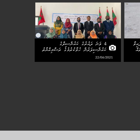
އިވާ
4 ވަނަ ދައުރުގެ ކައުންސިލްގެ
އް
ކައުންސިލަރުން ހުވާކުރުމުގެ ރަސްމިއްޔާތު
22/06/2021