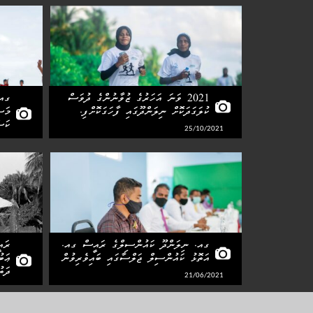
2021 ވަނަ އަހަރުގެ ޒުވާނުންގެ ދުވަސް
ގއ.
ކުލަގަދަކޮށް ނިލަންދޫގައި ފާހަގަކޮށްފި.
މަސ
ކަސ
25/10/2021
08/2021
ގއ. ނިލަންދޫ ކައުންސިލްގެ ރައީސް ގއ.
ރައ
އަތޮޅު ކައުންސިލް ޖަލްސާގައި ބައިވެރިވުން
ޢަބ
ދަތ
21/06/2021
06/2021