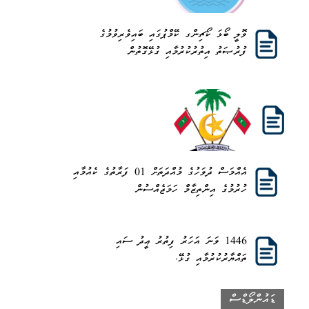
ވޮލީ ބޯޅަ ކޯޗިންގ ކޭމްޕުގައި ބައިވެރިވުމުގެ
ފުރުޞަތު އިތުރުކުރުމާއި ގުޅޭގޮތުން
އެއްމަސް ދުވަހުގެ މުއްދަތަށް 01 ފަރާތުގެ ކެއުމާއި
ހުރުމުގެ އިންތިޒާމް ހަމަޖެއްސުން
1446 ވަނަ އަހަރު ފިތުރު ޢީދު ސައި
ތައްޔާރުކުރުމާއި ގުޅޭ.
ޑައުންލޯޑްސް