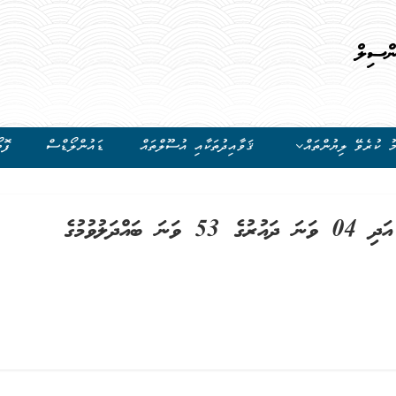
ންސިލް
ު ކުރެވޭ ލިޔުންތައް
ޤަވާއިދުތަކާއި އުސޫލްތައް
ޑައުންލޯޑްސް
ފޮޓ
2022 ވަނަ އަހަރުގެ 22 ވަނަ ޖަލްސާ އަދި 04 ވަނަ ދައުރުގެ 53 ވަނަ ބައްދަލުވުމުގެ