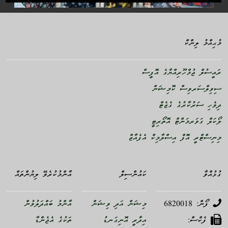
މުޙިއްމު ލިންކް
ރައީސުލް ޖުމްހޫރިއްޔާގެ އޮފީސް
ސިވިލްސަރވިސް ކޮމިޝަން
ދިވެހި ސަރުކާރުގެ ގެޒެޓް
ލޯކަލް ގަވަރމަންޓް އޮތޯރިޓީ
މިނިސްޓްރީ އޮފް އިސްލާމިކް އެފެއާޒް
ގުޅުއްވާ
ކައުންސިލް
އާންމުކުރެވޭ ލިޔުންތައް
ފޯން: 6820018
މިޝަން އަދި ވިޝަން
އާންމު ބައްދަލުވުން
ފެކްސް:
އިދާރީ އޮނިގަނޑު
ތަކުގެ އެޖެންޑާ