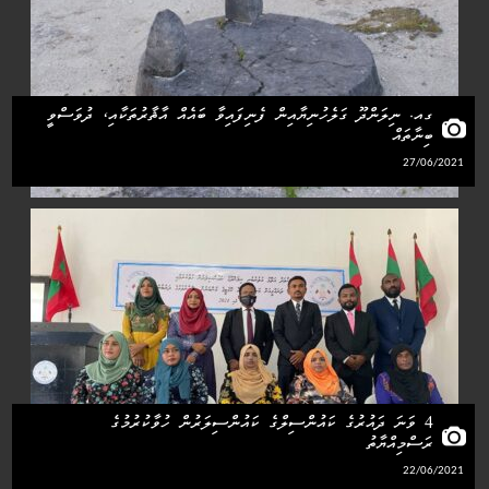
ގއ. ނިލަންދޫ ގަލެހުނިޔާއިން ފެނިފައިވާ ބައެއް އާޘާރުތަކާއި، ދުވަސްވީ
ބިނާތައް
27/06/2021
4 ވަނަ ދައުރުގެ ކައުންސިލްގެ ކައުންސިލަރުން ހުވާކުރުމުގެ
ރަސްމިއްޔާތު
22/06/2021