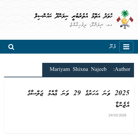
ހުވަދު އަތޮޅު އުތުރުބުރީ ނިލަންދޫ ކައުންސިލް
ގއ. ނިލަންދޫ، ދިވެހިރާއްޖެ
މެނޫ
Mariyam Shixna Najeeb
Author:
2025 ވަނަ އަހަރުގެ 29 ވަނަ ޢާއްމު ޖަލްސާގެ
އެޖެންޑާ
29/03/2026