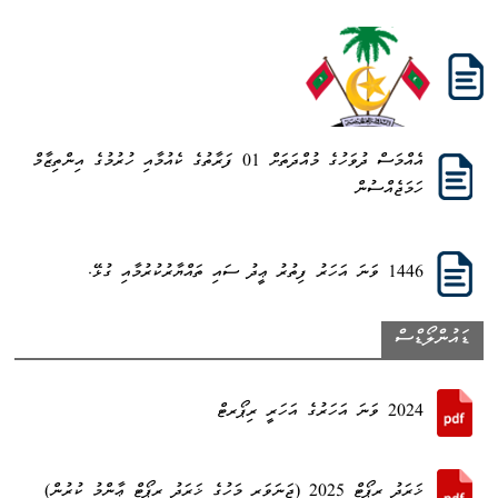
އެއްމަސް ދުވަހުގެ މުއްދަތަށް 01 ފަރާތުގެ ކެއުމާއި ހުރުމުގެ އިންތިޒާމް
ހަމަޖެއްސުން
1446 ވަނަ އަހަރު ފިތުރު ޢީދު ސައި ތައްޔާރުކުރުމާއި ގުޅޭ.
ޑައުންލޯޑްސް
2024 ވަނަ އަހަރުގެ އަހަރީ ރިޕޯރޓް
ޚަރަދު ރިޕޯޓް 2025 (ޖަނަވަރީ މަހުގެ ޚަރަދު ރިޕޯޓް ޢާންމު ކުރުން)