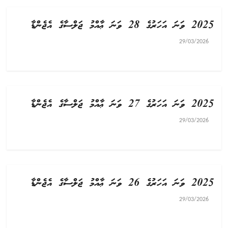
2025 ވަނަ އަހަރުގެ 28 ވަނަ ޢާއްމު ޖަލްސާގެ އެޖެންޑާ
29/03/2026
2025 ވަނަ އަހަރުގެ 27 ވަނަ ޢާއްމު ޖަލްސާގެ އެޖެންޑާ
29/03/2026
2025 ވަނަ އަހަރުގެ 26 ވަނަ ޢާއްމު ޖަލްސާގެ އެޖެންޑާ
29/03/2026