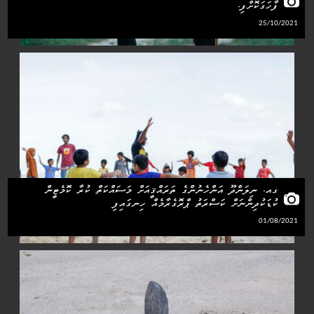
ފާހަގަކޮށްފި.
25/10/2021
ގއ. ނިލަންދޫ އަންހެނުންގެ ތަރައްޤީއަށް މަސައްކަތް ކުރާ ކޮމެޓީން
ކުޑަކުދިންނަށް ކަސްރަތު ޕްރޮގެރާމެއް ހިނގައިފި
01/08/2021