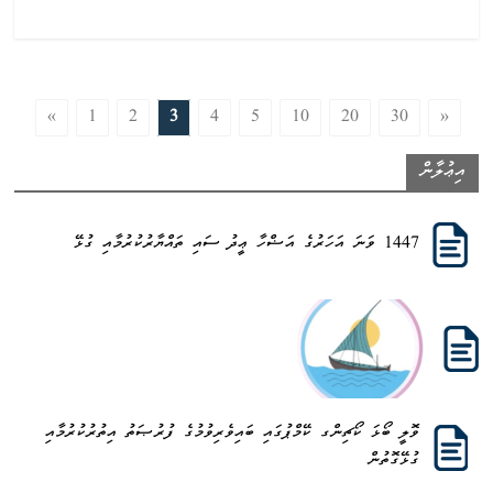
«
1
2
3
4
5
10
20
30
»
އިޢުލާން
1447 ވަނަ އަހަރުގެ އަޟްހާ ޢީދު ސައި ތައްޔާރުކުރުމާއި ގުޅޭ
ވޮލީ ބޯޅަ ކޯޗިންގ ކޭމްޕުގައި ބައިވެރިވުމުގެ ފުރުޞަތު އިތުރުކުރުމާއި
ގުޅޭގޮތުން