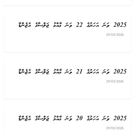
2025 ވަނަ އަހަރުގެ 22 ވަނަ ޢާއްމު ޖަލްސާގެ އެޖެންޑާ
29/03/2026
2025 ވަނަ އަހަރުގެ 21 ވަނަ ޢާއްމު ޖަލްސާގެ އެޖެންޑާ
29/03/2026
2025 ވަނަ އަހަރުގެ 20 ވަނަ ޢާއްމު ޖަލްސާގެ އެޖެންޑާ
29/03/2026