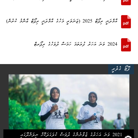
އާމްދަނީ ރިޕޯޓް 2025 (ޖަނަވަރީ މަހުގެ އާމްދަނީ ރިޕޯޓް ޢާންމު ކުރުން)
2024 ވަނަ އަހަރު ފުރަތަމަ ހަމަސް ދުވަހުގެ ރިޕޯރޓް
ފޮޓޯ ގެލެރީ
2021 ވަނަ އަހަރުގެ ޒުވާނުންގެ ދުވަސް ކުލަގަދަކޮށް ނިލަންދޫގައި