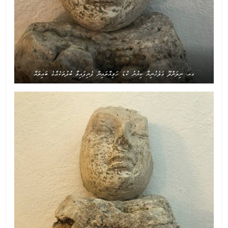
ގއ. ނިލަންދޫ ގަލެހުނިޔާ ކިޔުނު ކުޑަ ހަވިއްތައިން ފެނިފައިވާ ބުދުތަކެއްގެ ބައިތައް