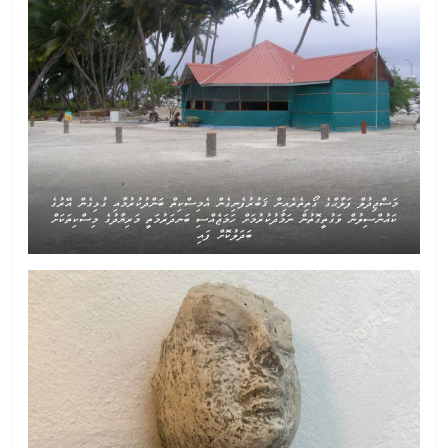
މަސްޖިދުލް ފަލާޙްގެ ގޯތިތެރެއިން ޤަބުރުފެނިގެން އެމިސްކިތް ބަންދުކުރުމާއި ގުޅިގެން އޭރުގެ
ކައުންސިލުން ވަގުތީގޮތުން ނަމާދުކުރުމަށް ހަމަޖެއްސި ބަނދަރުމަތީ މަރިޔާދުގެ މިސްކިތަކަށް
ބަދަލުކޮށް ފައި