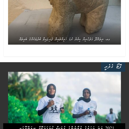
ގއ. ނިލަންދޫ ގަލެހުނިޔާ ކިޔުނު ކުޑަ ހަވިއްތައިން ފެނިފައިވާ ބުދުތަކެއްގެ ބައިތައް
ފޮޓޯ ގެލެރީ
2021 ވަނަ އަހަރުގެ ޒުވާނުންގެ ދުވަސް ކުލަގަދަކޮށް ނިލަންދޫގައި