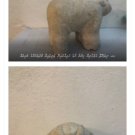
ގއ. ނިލަންދޫ ގަލެހުނިޔާ ކިޔުނު ކުޑަ ހަވިއްތައިން ފެނިފައިވާ ބުދުތަކެއްގެ ބައިތައް