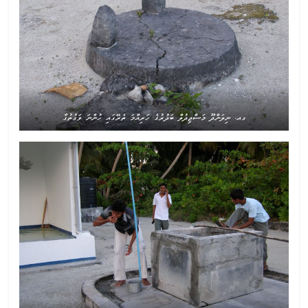
ގއ. ނިލަންދޫ މަސްޖިދުލް ބަދުރުގެ ހަރިއްމަ ތެރޭގައި ހުންނަ ވަގުތުގާ