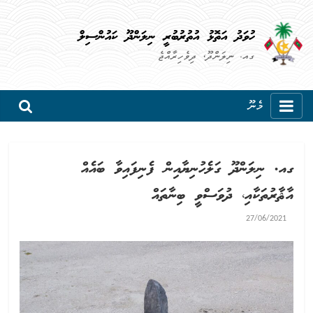
ހުވަދު އަތޮޅު އުތުރުބުރީ ނިލަންދޫ ކައުންސިލް
ގއ. ނިލަންދޫ، ދިވެހިރާއްޖެ
މެނޫ
ގއ. ނިލަންދޫ ގަލެހުނިޔާއިން ފެނިފައިވާ ބައެއް
އާޘާރުތަކާއި، ދުވަސްވީ ބިނާތައް
27/06/2021