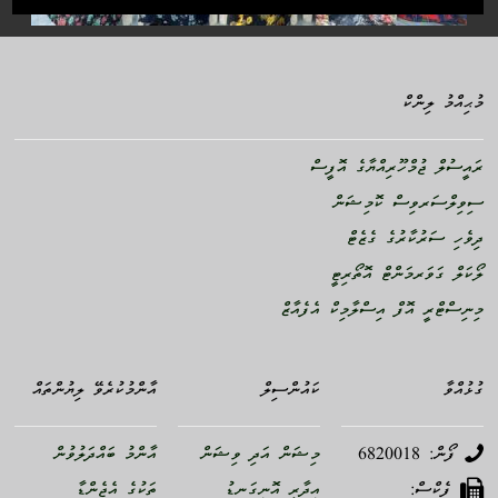
މުޙިއްމު ލިންކް
ރައީސުލް ޖުމްހޫރިއްޔާގެ އޮފީސް
ސިވިލްސަރވިސް ކޮމިޝަން
ދިވެހި ސަރުކާރުގެ ގެޒެޓް
ލޯކަލް ގަވަރމަންޓް އޮތޯރިޓީ
މިނިސްޓްރީ އޮފް އިސްލާމިކް އެފެއާޒް
ގުޅުއްވާ
ކައުންސިލް
އާންމުކުރެވޭ ލިޔުންތައް
ފޯން: 6820018
މިޝަން އަދި ވިޝަން
އާންމު ބައްދަލުވުން
ފެކްސް:
އިދާރީ އޮނިގަނޑު
ތަކުގެ އެޖެންޑާ