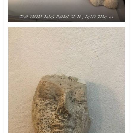
ގއ. ނިލަންދޫ ގަލެހުނިޔާ ކިޔުނު ކުޑަ ހަވިއްތައިން ފެނިފައިވާ ބުދުތަކެއްގެ ބައިތައް