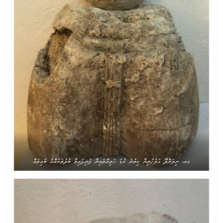
ގއ. ނިލަންދޫ ގަލެހުނިޔާ ކިޔުނު ކުޑަ ހަވިއްތައިން ފެނިފައިވާ ބުދުތަކެއްގެ ބައިތައް