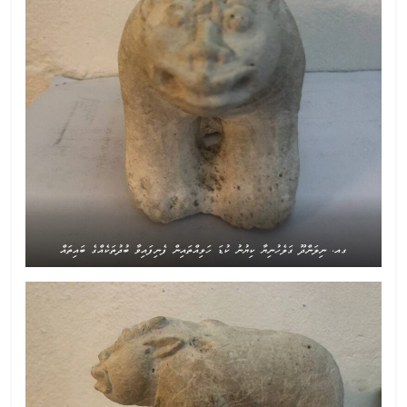
ގއ. ނިލަންދޫ ގަލެހުނިޔާ ކިޔުނު ކުޑަ ހަވިއްތައިން ފެނިފައިވާ ބުދުތަކެއްގެ ބައިތައް