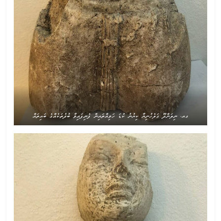
ގއ. ނިލަންދޫ ގަލެހުނިޔާ ކިޔުނު ކުޑަ ހަވިއްތައިން ފެނިފައިވާ ބުދުތަކެއްގެ ބައިތައް