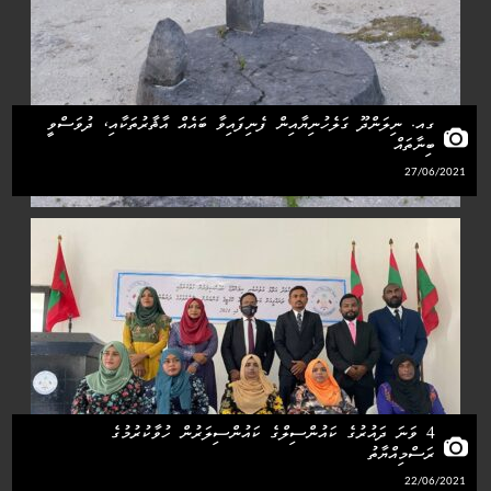
ގއ. ނިލަންދޫ ގަލެހުނިޔާއިން ފެނިފައިވާ ބައެއް އާޘާރުތަކާއި، ދުވަސްވީ
ބިނާތައް
27/06/2021
4 ވަނަ ދައުރުގެ ކައުންސިލްގެ ކައުންސިލަރުން ހުވާކުރުމުގެ
ރަސްމިއްޔާތު
22/06/2021