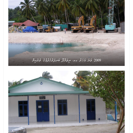
2009 ވަނަ އަހަރު ގއ. ނިލަންދޫ ބަނދަރުހެދުމުގެ ތެރެއިން