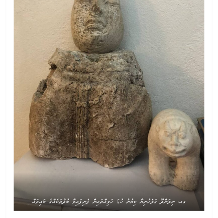
ގއ. ނިލަންދޫ ގަލެހުނިޔާ ކިޔުނު ކުޑަ ހަވިއްތައިން ފެނިފައިވާ ބުދުތަކެއްގެ ބައިތައް