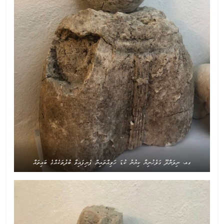
ގއ. ނިލަންދޫ ގަލެހުނިޔާ ކިޔުނު ކުޑަ ހަވިއްތައިން ފެނިފައިވާ ބުދުތަކެއްގެ ބައިތައް