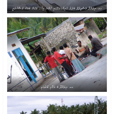
ގއ. ނިލަންދޫ މަސްޖިދުލް ބަދުރު ހަރިއްމަތެރޭގައި ހުންނަ އިހުގެ ވަޅުން ބަޔަކު ވުޟޫކުރަނީ
ގއ. ނިލަންދޫ 4 އަގޮޅި ބުރުމަތި