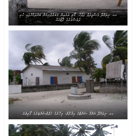
ގއ. ނިލަންދޫ މަސްޖިދުލް ފަލާޙް: ގޯތި ތެރެއިން ޤަބުރުފެނިގެން ބަންދުކޮށްފައި ހުރި
ދުވަސްވަރުގެ ފޮޓޯއެއް
ގއ. ނިލަންދޫ ޔަންމާ ސެންޓަުގެ އިމާރާތް، މިހާރުގެ ހެލްތްސެންޓަރުގެ ގޯތިތެރެ