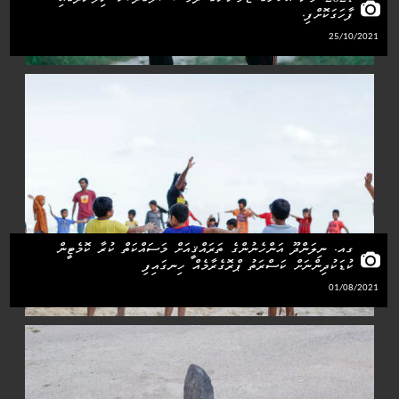
ފާހަގަކޮށްފި.
25/10/2021
ގއ. ނިލަންދޫ އަންހެނުންގެ ތަރައްޤީއަށް މަސައްކަތް ކުރާ ކޮމެޓީން
ކުޑަކުދިންނަށް ކަސްރަތު ޕްރޮގެރާމެއް ހިނގައިފި
01/08/2021