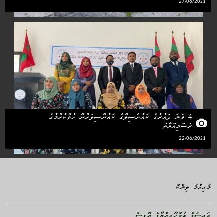
27/06/2021
4 ވަނަ ދައުރުގެ ކައުންސިލްގެ ކައުންސިލަރުން ހުވާކުރުމުގެ
ރަސްމިއްޔާތު
22/06/2021
މުޙިއްމު ލިންކް
ރައީސުލް ޖުމްހޫރިއްޔާގެ އޮފީސް