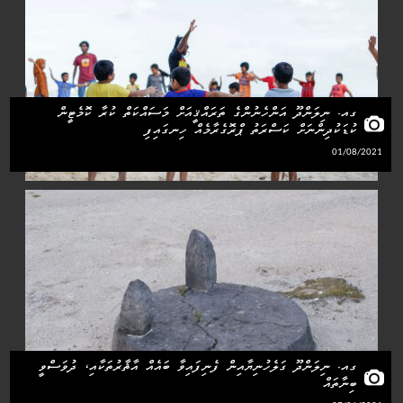
ގއ. ނިލަންދޫ އަންހެނުންގެ ތަރައްޤީއަށް މަސައްކަތް ކުރާ ކޮމެޓީން
ކުޑަކުދިންނަށް ކަސްރަތު ޕްރޮގެރާމެއް ހިނގައިފި
01/08/2021
ގއ. ނިލަންދޫ ގަލެހުނިޔާއިން ފެނިފައިވާ ބައެއް އާޘާރުތަކާއި، ދުވަސްވީ
ބިނާތައް