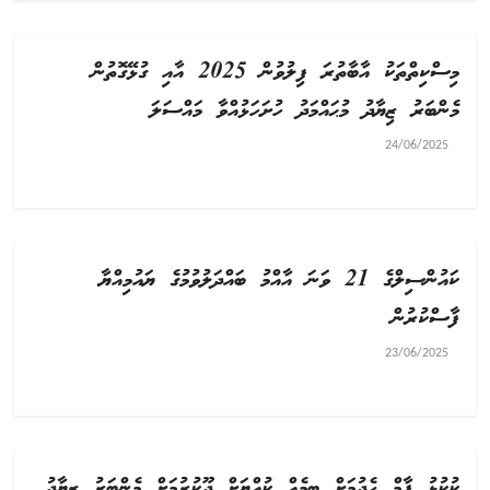
މިސްކިތްތަކު އާބާތުރަ ފިލުވުން 2025 އާއި ގުޅޭގޮތުން
މެންބަރު ޒިޔާދު މުޙައްމަދު ހުށަހަޅުއްވާ މައްސަލަ
24/06/2025
ކައުންސިލްގެ 21 ވަނަ އާއްމު ބައްދަލުވުމުގެ ޔައުމިއްޔާ
ފާސްކުރުން
23/06/2025
ކުކުޅު ފާމް ހެދުމަށް ބިމެއް ކުއްޔަށް ދޫކުރުމަށް މެންބަރު ޒިޔާދު