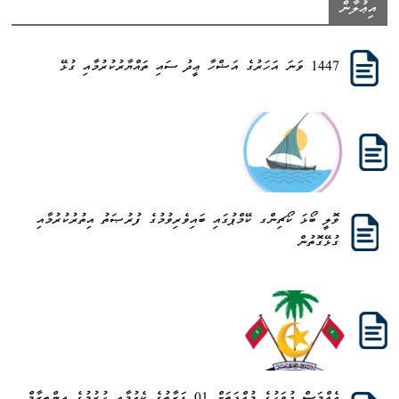
އިޢުލާން
1447 ވަނަ އަހަރުގެ އަޟްހާ ޢީދު ސައި ތައްޔާރުކުރުމާއި ގުޅޭ
ވޮލީ ބޯޅަ ކޯޗިންގ ކޭމްޕުގައި ބައިވެރިވުމުގެ ފުރުޞަތު އިތުރުކުރުމާއި
ގުޅޭގޮތުން