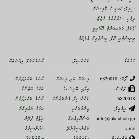
ސިވިލްސަރވިސް ކޮމިޝަން
ދިވެހި ސަރުކާރުގެ ގެޒެޓް
ލޯކަލް ގަވަރމަންޓް އޮތޯރިޓީ
މިނިސްޓްރީ އޮފް އިސްލާމިކް އެފެއާޒް
ގުޅުއްވާ
ކައުންސިލް
އާންމުކުރެވޭ ލިޔުންތައް
ފޯން: 6820018
މިޝަން އަދި ވިޝަން
އާންމު ބައްދަލުވުން
ފެކްސް:
އިދާރީ އޮނިގަނޑު
ތަކުގެ އެޖެންޑާ
6820018
ކައުންސިލް މެންބަރުންގެ
އާންމު ބައްދަލުވުން
އީމެއިލް:
ޒިންމާތަކާއި
ތަކުގެ ޔައުމިއްޔާ
info@nilandhoo.go
މަސްއޫލިއްޔަތު
ރިޕޯޓް ޕްލޭން
v.mv
ކައުންސިލުންދޭ
ކައުންސިލްގެ