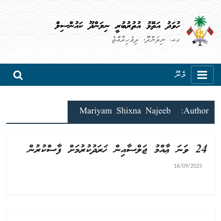
ހުވަދު އަތޮޅު އުތުރުބުރީ ނިލަންދޫ ކައުންސިލް
ގއ. ނިލަންދޫ، ދިވެހިރާއްޖެ
މެނޫ
Mariyam Shixna Najeeb
Author:
24 ވަނަ ޢާއްމު ޖަލްސާއިން ޚަރަދުކުރުމަށް ފާސްކުރުން
16/09/2025