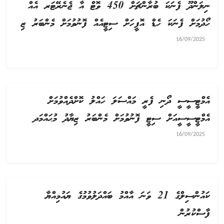
ނިލަންދޫ ފެނަކަ ބުރާންޗަށް 450 ވޮޓް އާ ޖެނެރޭޓަރ އެއް
ހޯދުމަށް ފެނަކަ ހެޑް އޮފީހަށް ސިޓީއެއް ފޮނުވުމަށް މެންބަރު ޒި
16/09/2025
އެމްޓީސީސީ ދޯނި ފެރީ މައްސަލަ ހައްލު ކޮށްދެއްވުމަށް
އެމްޓީސީސީއަށް ސިޓީ ފޮނުވުމަށް މެންބަރު ޒިޔާދު މުޙައްމަދ
16/09/2025
ކައުންސިލްގެ 21 ވަނަ އާއްމު ބައްދަލުވުމުގެ ޔައުމިއްޔާ
ފާސްކުރުން