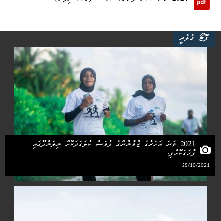
ފޮޓޯ ގެލެރީ
2021 ވަނަ އަހަރުގެ ޒުވާނުންގެ ދުވަސް ކުލަގަދަކޮށް ނިލަންދޫގައި
ފާހަގަކޮށްފި.
25/10/2021