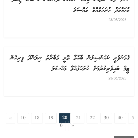
މުޙައްމަދު ހުށަހަޅުއްވާ މައްސަލަ
23/06/2025
ގެމަނަފުށީ ކައުންސިލުން ބާއްވާ ވޮލީ މުބާރާތު ނިލަންދޫ ފިރިހެން
ޓީމް ބައިވެރިކުރުމަށް ހުށަހަޅުއްވާ މައްސަލަ
23/06/2025
«
10
18
19
20
21
22
30
40
5
0
»