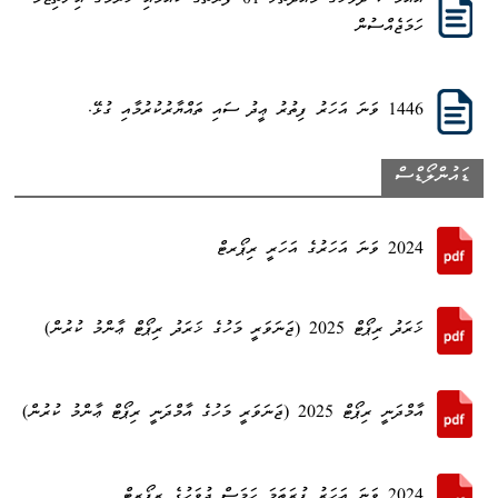
އެއްމަސް ދުވަހުގެ މުއްދަތަށް 01 ފަރާތުގެ ކެއުމާއި ހުރުމުގެ އިންތިޒާމް
ހަމަޖެއްސުން
1446 ވަނަ އަހަރު ފިތުރު ޢީދު ސައި ތައްޔާރުކުރުމާއި ގުޅޭ.
ޑައުންލޯޑްސް
2024 ވަނަ އަހަރުގެ އަހަރީ ރިޕޯރޓް
ޚަރަދު ރިޕޯޓް 2025 (ޖަނަވަރީ މަހުގެ ޚަރަދު ރިޕޯޓް ޢާންމު ކުރުން)
އާމްދަނީ ރިޕޯޓް 2025 (ޖަނަވަރީ މަހުގެ އާމްދަނީ ރިޕޯޓް ޢާންމު ކުރުން)
2024 ވަނަ އަހަރު ފުރަތަމަ ހަމަސް ދުވަހުގެ ރިޕޯރޓް