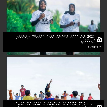
2021 ވަނަ އަހަރުގެ ޒުވާނުންގެ ދުވަސް ކުލަގަދަކޮށް ނިލަންދޫގައި
ފާހަގަކޮށްފި.
25/10/2021
ގއ. ނިލަންދޫ އަންހެނުންގެ ތަރައްޤީއަށް މަސައްކަތް ކުރާ ކޮމެޓީން