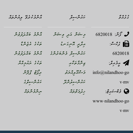
ގުޅުއްވާ
ކައުންސިލް
އާންމުކުރެވޭ ލިޔުންތައް
ފޯން: 6820018
މިޝަން އަދި ވިޝަން
އާންމު ބައްދަލުވުން
ފެކްސް:
އިދާރީ އޮނިގަނޑު
ތަކުގެ އެޖެންޑާ
6820018
ކައުންސިލް މެންބަރުންގެ
އާންމު ބައްދަލުވުން
އީމެއިލް:
ޒިންމާތަކާއި
ތަކުގެ ޔައުމިއްޔާ
info@nilandhoo.go
މަސްއޫލިއްޔަތު
ރިޕޯޓް ޕްލޭން
v.mv
ކައުންސިލުންދޭ
ކައުންސިލްގެ
ވެބްސައިޓް:
ޚިދުމަތްތައް
ނިންމުންތައް
www.nilandhoo.go
v.mv