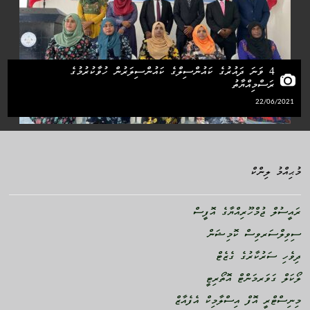
4 ވަނަ ދައުރުގެ ކައުންސިލްގެ ކައުންސިލަރުން ހުވާކުރުމުގެ
ރަސްމިއްޔާތު
22/06/2021
މުޙިއްމު ލިންކް
ރައީސުލް ޖުމްހޫރިއްޔާގެ އޮފީސް
ސިވިލްސަރވިސް ކޮމިޝަން
ދިވެހި ސަރުކާރުގެ ގެޒެޓް
ލޯކަލް ގަވަރމަންޓް އޮތޯރިޓީ
މިނިސްޓްރީ އޮފް އިސްލާމިކް އެފެއާޒް