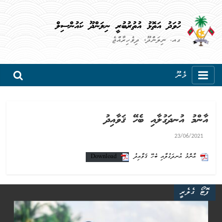
ހުވަދު އަތޮޅު އުތުރުބުރީ ނިލަންދޫ ކައުންސިލް
ގއ. ނިލަންދޫ، ދިވެހިރާއްޖެ
މެނޫ
އާންމު އުނދަގުލާއި ބެހޭ ޤަވާއިދު
23/06/2021
އާންމު އުނދަގުލާއި ބެހޭ ޤަވާއިދު
Download
ފޮޓޯ ގެލެރީ