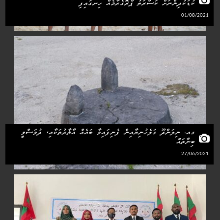
ކުޑަކުދިންނަށް ކަސްރަތު ޕްރޮގެރާމެއް ހިނގައިފި
01/08/2021
ގއ. ނިލަންދޫ ގަލެހުނިޔާއިން ފެނިފައިވާ ބައެއް އާޘާރުތަކާއި، ދުވަސްވީ
ބިނާތައް
27/06/2021