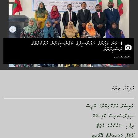
4 ވަނަ ދައުރުގެ ކައުންސިލްގެ ކައުންސިލަރުން ހުވާކުރުމުގެ
ރަސްމިއްޔާތު
22/06/2021
މުޙިއްމު ލިންކް
ރައީސުލް ޖުމްހޫރިއްޔާގެ އޮފީސް
ސިވިލްސަރވިސް ކޮމިޝަން
ދިވެހި ސަރުކާރުގެ ގެޒެޓް
ލޯކަލް ގަވަރމަންޓް އޮތޯރިޓީ