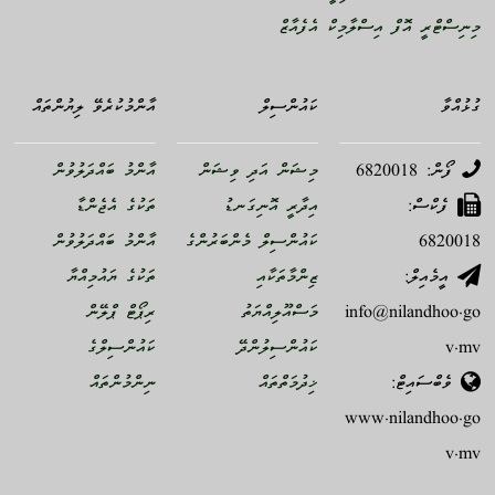
މިނިސްޓްރީ އޮފް އިސްލާމިކް އެފެއާޒް
ގުޅުއްވާ
ކައުންސިލް
އާންމުކުރެވޭ ލިޔުންތައް
ފޯން: 6820018
މިޝަން އަދި ވިޝަން
އާންމު ބައްދަލުވުން
ފެކްސް:
އިދާރީ އޮނިގަނޑު
ތަކުގެ އެޖެންޑާ
6820018
ކައުންސިލް މެންބަރުންގެ
އާންމު ބައްދަލުވުން
އީމެއިލް:
ޒިންމާތަކާއި
ތަކުގެ ޔައުމިއްޔާ
info@nilandhoo.go
މަސްއޫލިއްޔަތު
ރިޕޯޓް ޕްލޭން
v.mv
ކައުންސިލުންދޭ
ކައުންސިލްގެ
ވެބްސައިޓް:
ޚިދުމަތްތައް
ނިންމުންތައް
www.nilandhoo.go
v.mv