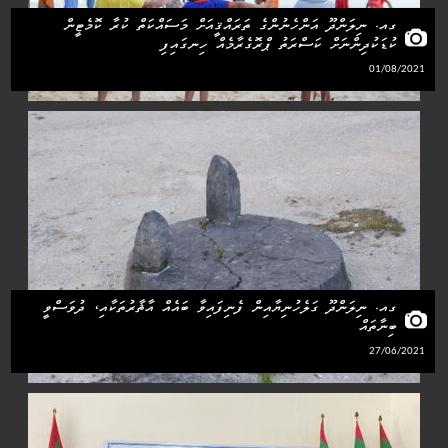
ގއ. ނިލަންދޫ އަންހެނުންގެ ތަރައްޤީއަށް މަސައްކަތް ކުރާ ކޮމެޓީން
ކުޑަކުދިންނަށް ކަސްރަތު ޕްރޮގެރާމެއް ހިނގައިފި
01/08/2021
ގއ. ނިލަންދޫ ގަލެހުނިޔާއިން ފެނިފައިވާ ބައެއް އާޘާރުތަކާއި، ދުވަސްވީ
ބިނާތައް
27/06/2021