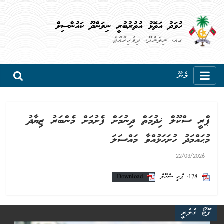
ހުވަދު އަތޮޅު އުތުރުބުރީ ނިލަންދޫ ކައުންސިލް
ގއ. ނިލަންދޫ، ދިވެހިރާއްޖެ
މެނޫ
ޕްރީ ސްކޫލް ޚިދުމަތް ދިނުމަށް ފެށުމަށް މެންބަރު ޒިޔާދު
މުޙައްމަދު ހުށަހަޅުއްވާ މައްސަލަ
22/03/2026
178. ޕްރީ ސްކޫލް
Download
ފޮޓޯ ގެލެރީ