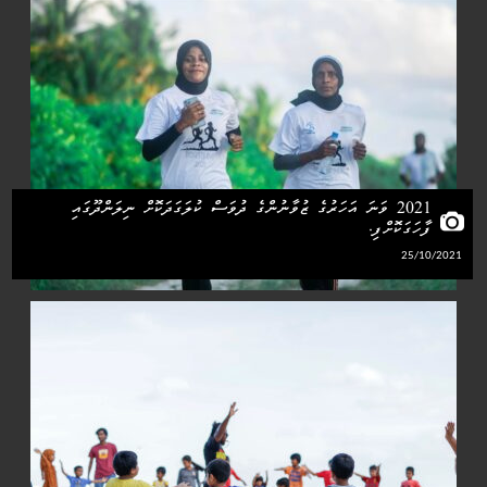
2021 ވަނަ އަހަރުގެ ޒުވާނުންގެ ދުވަސް ކުލަގަދަކޮށް ނިލަންދޫގައި
ފާހަގަކޮށްފި.
25/10/2021